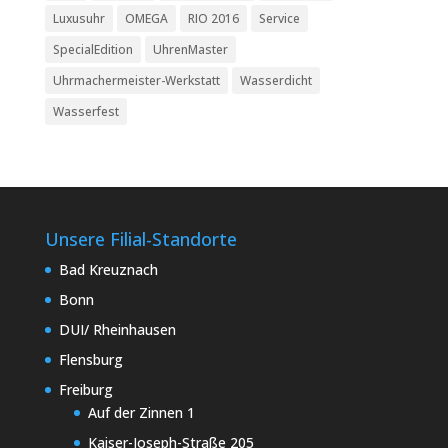
Luxusuhr
OMEGA
RIO 2016
Service
SpecialEdition
UhrenMaster
Uhrmachermeister-Werkstatt
Wasserdicht
Wasserfest
Unsere Filial-Standorte
Bad Kreuznach
Bonn
DUI/ Rheinhausen
Flensburg
Freiburg
Auf der Zinnen 1
Kaiser-Joseph-Straße 205