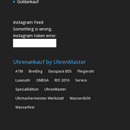
Goldankauf
Instagram Feed
Something is wrong.
Instagram token error.
Follow
Uhrenankauf by UhrenMaster
ATM
Breitling
Exospace B55
Fliegeruhr
Luxusuhr
OMEGA
RIO 2016
Service
SpecialEdition
UhrenMaster
Uhrmachermeister-Werkstatt
Wasserdicht
Wasserfest