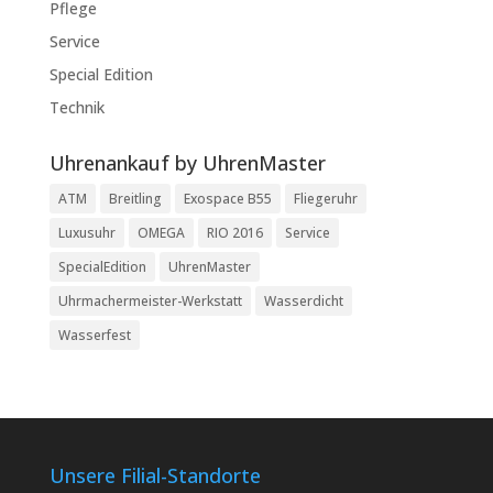
Pflege
Service
Special Edition
Technik
Uhrenankauf by UhrenMaster
ATM
Breitling
Exospace B55
Fliegeruhr
Luxusuhr
OMEGA
RIO 2016
Service
SpecialEdition
UhrenMaster
Uhrmachermeister-Werkstatt
Wasserdicht
Wasserfest
Unsere Filial-Standorte