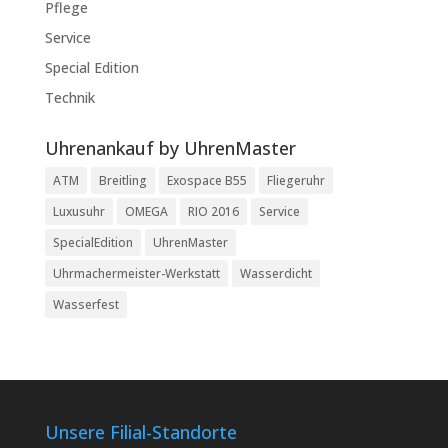
Pflege
Service
Special Edition
Technik
Uhrenankauf by UhrenMaster
ATM
Breitling
Exospace B55
Fliegeruhr
Luxusuhr
OMEGA
RIO 2016
Service
SpecialEdition
UhrenMaster
Uhrmachermeister-Werkstatt
Wasserdicht
Wasserfest
Unsere Filial-Standorte