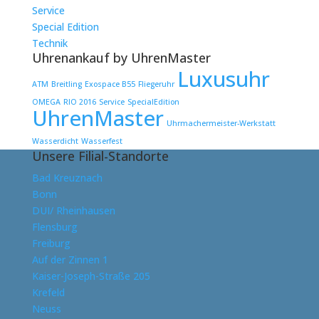
Service
Special Edition
Technik
Uhrenankauf by UhrenMaster
Luxusuhr
ATM
Breitling
Exospace B55
Fliegeruhr
OMEGA
RIO 2016
Service
SpecialEdition
UhrenMaster
Uhrmachermeister-Werkstatt
Wasserdicht
Wasserfest
Unsere Filial-Standorte
Bad Kreuznach
Bonn
DUI/ Rheinhausen
Flensburg
Freiburg
Auf der Zinnen 1
Kaiser-Joseph-Straße 205
Krefeld
Neuss