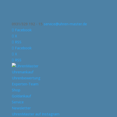
0931/329 192 - 15
service@uhren-master.de
Facebook
X
RSS
Facebook
X
RSS
Uhrenankauf
Uhrenbewertung
Experten-Team
Shop
Goldankauf
Service
Newsletter
UhrenMaster auf Instagram