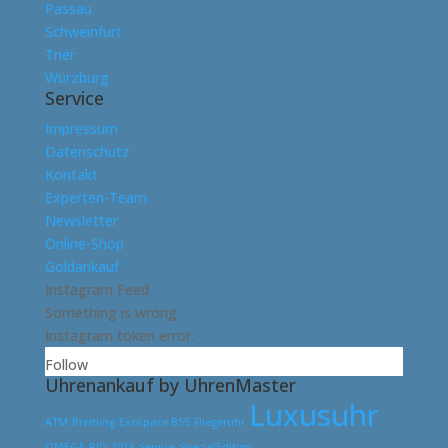
Passau
Schweinfurt
Trier
Würzburg
Service
Impressum
Datenschutz
Kontakt
Experten-Team
Newsletter
Online-Shop
Goldankauf
Instagram Feed
Something is wrong.
Instagram token error.
Follow
Uhrenankauf by UhrenMaster
Luxusuhr
ATM
Breitling
Exospace B55
Fliegeruhr
OMEGA
RIO 2016
Service
SpecialEdition