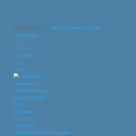
0931/329 192 - 15
service@uhren-master.de
Facebook
X
RSS
Facebook
X
RSS
Uhrenankauf
Uhrenbewertung
Experten-Team
Shop
Goldankauf
Service
Newsletter
UhrenMaster auf Instagram