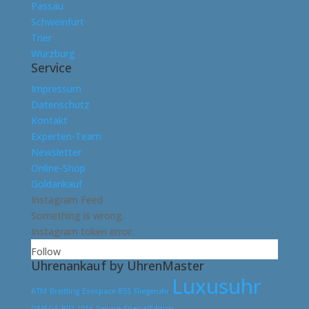
Passau
Schweinfurt
Trier
Würzburg
Service
Impressum
Datenschutz
Kontakt
Experten-Team
Newsletter
Online-Shop
Goldankauf
Instagram Feed
Something is wrong.
Instagram token error.
Follow
Uhrenankauf by UhrenMaster
Luxusuhr
ATM
Breitling
Exospace B55
Fliegeruhr
OMEGA
RIO 2016
Service
SpecialEdition