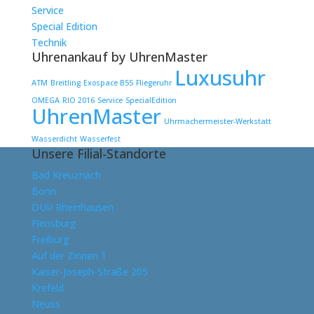
Service
Special Edition
Technik
Uhrenankauf by UhrenMaster
Luxusuhr
ATM
Breitling
Exospace B55
Fliegeruhr
OMEGA
RIO 2016
Service
SpecialEdition
UhrenMaster
Uhrmachermeister-Werkstatt
Wasserdicht
Wasserfest
Unsere Filial-Standorte
Bad Kreuznach
Bonn
DUI/ Rheinhausen
Flensburg
Freiburg
Auf der Zinnen 1
Kaiser-Joseph-Straße 205
Krefeld
Neuss