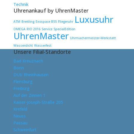
Technik
Uhrenankauf by UhrenMaster
Luxusuhr
ATM
Breitling
Exospace B55
Fliegeruhr
OMEGA
RIO 2016
Service
SpecialEdition
UhrenMaster
Uhrmachermeister-Werkstatt
Wasserdicht
Wasserfest
Unsere Filial-Standorte
Bad Kreuznach
Bonn
DUI/ Rheinhausen
Flensburg
Freiburg
Auf der Zinnen 1
Kaiser-Joseph-Straße 205
Krefeld
Neuss
Passau
Schweinfurt