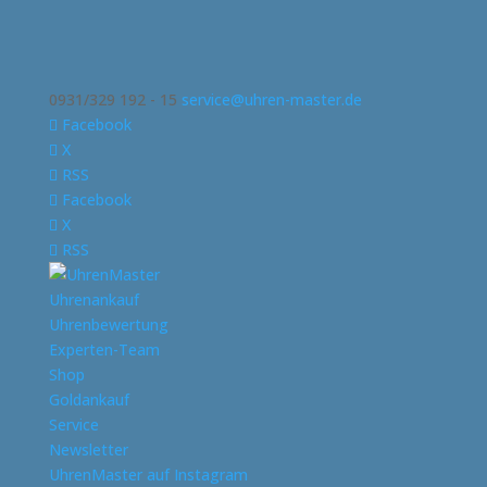
0931/329 192 - 15
service@uhren-master.de
Facebook
X
RSS
Facebook
X
RSS
Uhrenankauf
Uhrenbewertung
Experten-Team
Shop
Goldankauf
Service
Newsletter
UhrenMaster auf Instagram