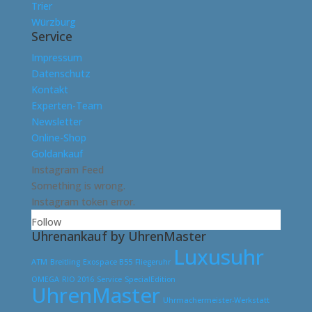
Trier
Würzburg
Service
Impressum
Datenschutz
Kontakt
Experten-Team
Newsletter
Online-Shop
Goldankauf
Instagram Feed
Something is wrong.
Instagram token error.
Follow
Uhrenankauf by UhrenMaster
Luxusuhr
ATM
Breitling
Exospace B55
Fliegeruhr
OMEGA
RIO 2016
Service
SpecialEdition
UhrenMaster
Uhrmachermeister-Werkstatt