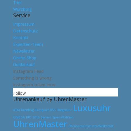
Trier
Würzburg
Service
Impressum
Datenschutz
Kontakt
Experten-Team
Newsletter
Online-Shop
Goldankauf
Instagram Feed
Something is wrong.
Instagram token error.
Follow
Uhrenankauf by UhrenMaster
Luxusuhr
ATM
Breitling
Exospace B55
Fliegeruhr
OMEGA
RIO 2016
Service
SpecialEdition
UhrenMaster
Uhrmachermeister-Werkstatt