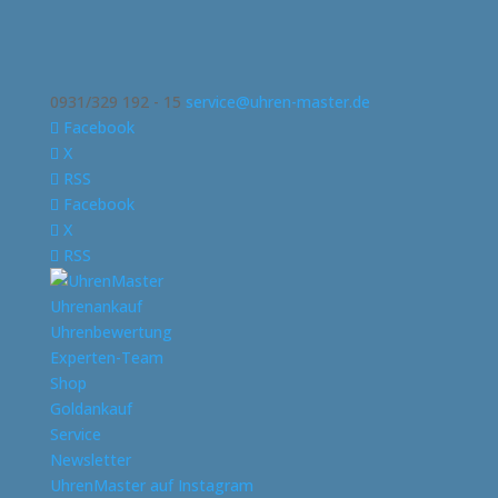
0931/329 192 - 15
service@uhren-master.de
Facebook
X
RSS
Facebook
X
RSS
Uhrenankauf
Uhrenbewertung
Experten-Team
Shop
Goldankauf
Service
Newsletter
UhrenMaster auf Instagram