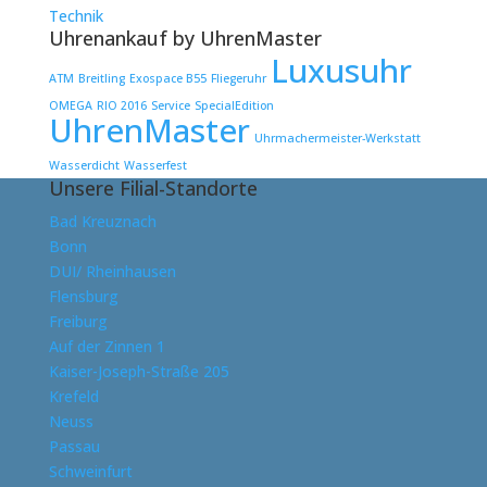
Technik
Uhrenankauf by UhrenMaster
Luxusuhr
ATM
Breitling
Exospace B55
Fliegeruhr
OMEGA
RIO 2016
Service
SpecialEdition
UhrenMaster
Uhrmachermeister-Werkstatt
Wasserdicht
Wasserfest
Unsere Filial-Standorte
Bad Kreuznach
Bonn
DUI/ Rheinhausen
Flensburg
Freiburg
Auf der Zinnen 1
Kaiser-Joseph-Straße 205
Krefeld
Neuss
Passau
Schweinfurt