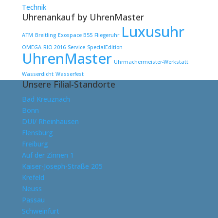
Technik
Uhrenankauf by UhrenMaster
Luxusuhr
ATM
Breitling
Exospace B55
Fliegeruhr
OMEGA
RIO 2016
Service
SpecialEdition
UhrenMaster
Uhrmachermeister-Werkstatt
Wasserdicht
Wasserfest
Unsere Filial-Standorte
Bad Kreuznach
Bonn
DUI/ Rheinhausen
Flensburg
Freiburg
Auf der Zinnen 1
Kaiser-Joseph-Straße 205
Krefeld
Neuss
Passau
Schweinfurt