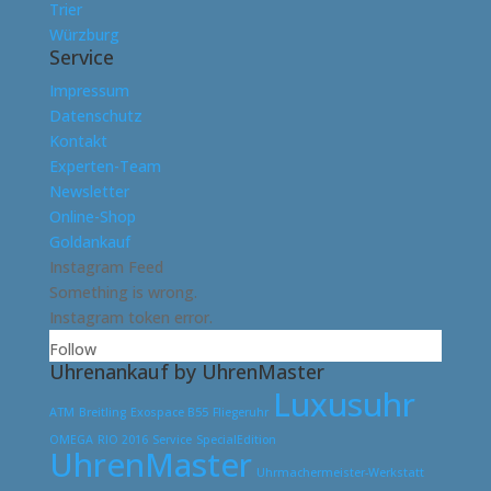
Trier
Würzburg
Service
Impressum
Datenschutz
Kontakt
Experten-Team
Newsletter
Online-Shop
Goldankauf
Instagram Feed
Something is wrong.
Instagram token error.
Follow
Uhrenankauf by UhrenMaster
Luxusuhr
ATM
Breitling
Exospace B55
Fliegeruhr
OMEGA
RIO 2016
Service
SpecialEdition
UhrenMaster
Uhrmachermeister-Werkstatt