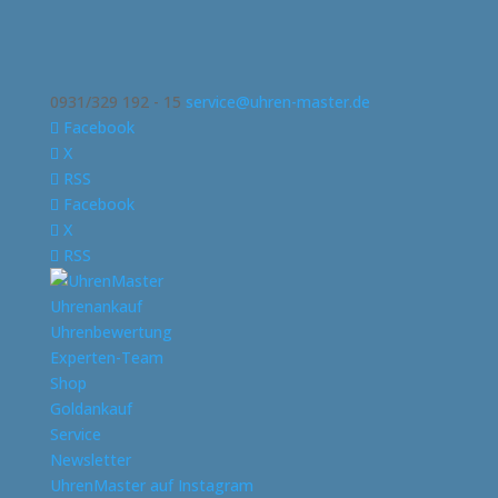
0931/329 192 - 15
service@uhren-master.de
Facebook
X
RSS
Facebook
X
RSS
Uhrenankauf
Uhrenbewertung
Experten-Team
Shop
Goldankauf
Service
Newsletter
UhrenMaster auf Instagram