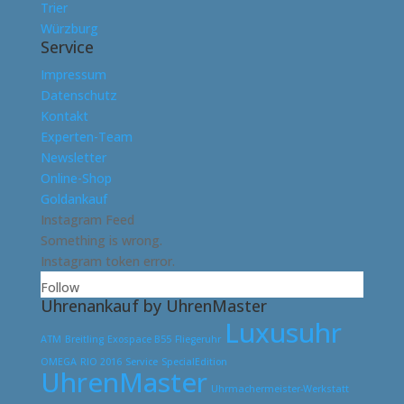
Trier
Würzburg
Service
Impressum
Datenschutz
Kontakt
Experten-Team
Newsletter
Online-Shop
Goldankauf
Instagram Feed
Something is wrong.
Instagram token error.
Follow
Uhrenankauf by UhrenMaster
Luxusuhr
ATM
Breitling
Exospace B55
Fliegeruhr
OMEGA
RIO 2016
Service
SpecialEdition
UhrenMaster
Uhrmachermeister-Werkstatt