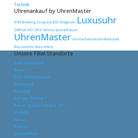
Technik
Uhrenankauf by UhrenMaster
Luxusuhr
ATM
Breitling
Exospace B55
Fliegeruhr
OMEGA
RIO 2016
Service
SpecialEdition
UhrenMaster
Uhrmachermeister-Werkstatt
Wasserdicht
Wasserfest
Unsere Filial-Standorte
Bad Kreuznach
Bonn
DUI/ Rheinhausen
Flensburg
Freiburg
Auf der Zinnen 1
Kaiser-Joseph-Straße 205
Krefeld
Neuss
Passau
Schweinfurt