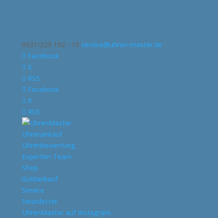
0931/329 192 - 15
service@uhren-master.de
Facebook
X
RSS
Facebook
X
RSS
Uhrenankauf
Uhrenbewertung
Experten-Team
Shop
Goldankauf
Service
Newsletter
UhrenMaster auf Instagram